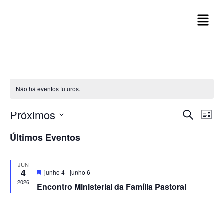
Não há eventos futuros.
Pesqui
Próximos
Nav
Procurar
Lista
eventos
do
e
Selecione
Últimos Eventos
visu
a
naveg
Eve
data.
de
JUN
4
Destacado
junho 4
-
junho 6
visuai
2026
Encontro Ministerial da Família Pastoral
de
Event